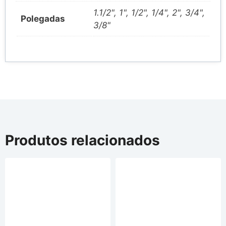
1.1/2", 1", 1/2", 1/4", 2", 3/4",
Polegadas
3/8"
Produtos relacionados